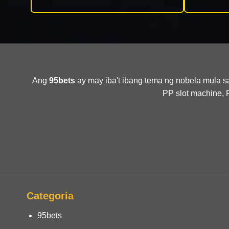
Ang
95bets
ay may iba't ibang tema ng nobela mula s
PP slot machine, 
Categoria
95bets