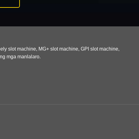
ly slot machine, MG+ slot machine, GPI slot machine,
 ng mga manlalaro.