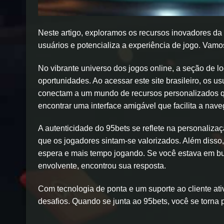
Neste artigo, exploramos os recursos inovadores d
usuários e potencializa a experiência de jogo. Vam
No vibrante universo dos jogos online, a seção de l
oportunidades. Ao acessar este site brasileiro, os
conectam a um mundo de recursos personalizados qu
encontrar uma interface amigável que facilita a nav
A autenticidade do 95bets se reflete na personaliza
que os jogadores sintam-se valorizados. Além disso,
espera e mais tempo jogando. Se você estava em bu
envolvente, encontrou sua resposta.
Com tecnologia de ponta e um suporte ao cliente ati
desafios. Quando se junta ao 95bets, você se torna 