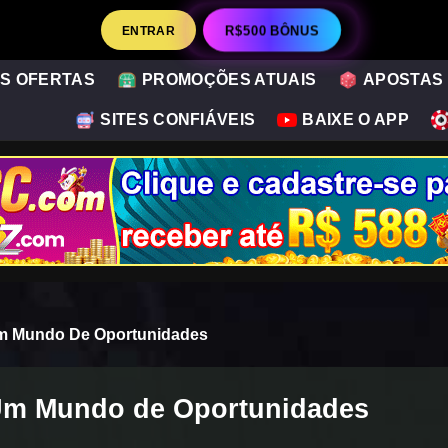
R$500 BÔNUS
ENTRAR
S OFERTAS
PROMOÇÕES ATUAIS
APOSTAS
SITES CONFIÁVEIS
BAIXE O APP
Um Mundo De Oportunidades
 Um Mundo de Oportunidades