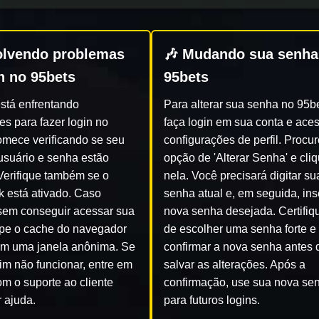
olvendo problemas
🎶 Mudando sua senha
n no 95bets
95bets
stá enfrentando
Para alterar sua senha no 95be
es para fazer login no
faça login em sua conta e ace
omece verificando se seu
configurações de perfil. Procur
suário e senha estão
opção de 'Alterar Senha' e cli
 Verifique também se o
nela. Você precisará digitar su
 está ativado. Caso
senha atual e, em seguida, inse
sem conseguir acessar sua
nova senha desejada. Certifiq
mpe o cache do navegador
de escolher uma senha forte e
em uma janela anônima. Se
confirmar a nova senha antes 
im não funcionar, entre em
salvar as alterações. Após a
om o suporte ao cliente
confirmação, use sua nova se
r ajuda.
para futuros logins.