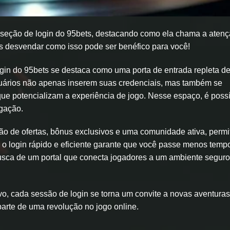
a seção de login do 95bets, destacando como ela chama a aten
os desvendar como isso pode ser benéfico para você!
ogin do 95bets se destaca como uma porta de entrada repleta d
 usuários não apenas inserem suas credenciais, mas também se
e potencializam a experiência de jogo. Nesse espaço, é possí
egação.
ção de ofertas, bônus exclusivos e uma comunidade ativa, permi
 o login rápido e eficiente garante que você passe menos temp
sca de um portal que conecta jogadores a um ambiente seguro
vo, cada sessão de login se torna um convite a novas aventuras
parte de uma revolução no jogo online.